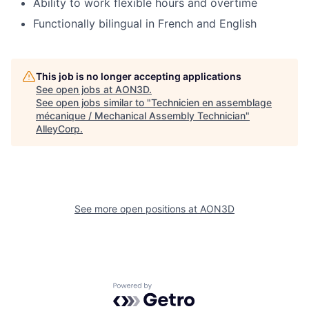
Ability to work flexible hours and overtime
Functionally bilingual in French and English
This job is no longer accepting applications
See open jobs at
AON3D
.
See open jobs similar to "
Technicien en assemblage
mécanique / Mechanical Assembly Technician
"
AlleyCorp
.
See more open positions at
AON3D
Powered by Getro.com