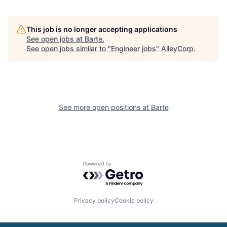
This job is no longer accepting applications
See open jobs at
Barte
.
See open jobs similar to "
Engineer jobs
"
AlleyCorp
.
See more open positions at
Barte
Powered by Getro.com
Privacy policy
Cookie policy