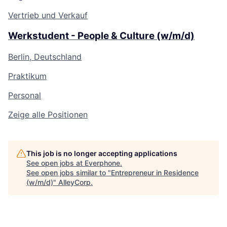
Vertrieb und Verkauf
Werkstudent - People & Culture (w/m/d)
Berlin, Deutschland
Praktikum
Personal
Zeige alle Positionen
This job is no longer accepting applications
See open jobs at
Everphone
.
See open jobs similar to "
Entrepreneur in Residence
(w/m/d)
"
AlleyCorp
.