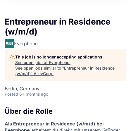
Entrepreneur in Residence
(w/m/d)
Everphone
This job is no longer accepting applications
See open jobs at
Everphone
.
See open jobs similar to "
Entrepreneur in Residence
(w/m/d)
"
AlleyCorp
.
Berlin, Germany
Posted
6+ months ago
Über die Rolle
Als Entrepreneur in Residence (w/m/d) bei
Everphone
arbeitest du direkt mit unserem Gründer