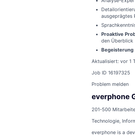
Analyse-Expert
Detailorientie
ausgeprägtes 
Sprachkenntnis
Proaktive Pr
den Überblick 
Begeisterung
Aktualisiert: vor 1 
Job ID 16197325
Problem melden
everphone
201-500 Mitarbeit
Technologie, Infor
everphone is a dev