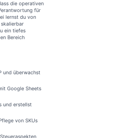
dass die operativen
 Verantwortung für
i lernst du von
skalierbar
 ein tiefes
den Bereich
RP und überwachst
mit Google Sheets
 und erstellst
 Pflege von SKUs
 Steueraspekten