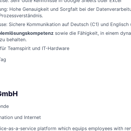
ise: Sehr Gute Kenntnisse in Google Sheets oder Excel
rung: Hohe Genauigkeit und Sorgfalt bei der Datenverarbeit
Prozessverständnis.
se: Sichere Kommunikation auf Deutsch (C1) und Englisch (
oblemlösungskompetenz
sowie die Fähigkeit, in einem dy
zu behalten.
für Teamspirit und IT-Hardware
Tag
 GmbH
ende
mation und Internet
ice-as-a-service platform which equips employees with re