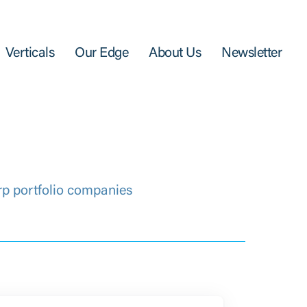
Verticals
Our Edge
About Us
Newsletter
rp portfolio companies