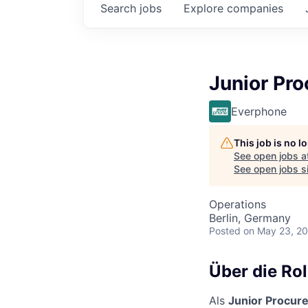
Search
jobs
Explore
companies
Junior Pr
Everphone
This job is no 
See open jobs a
See open jobs sim
Operations
Berlin, Germany
Posted
on May 23, 2
Über die Rol
Als
Junior Procur