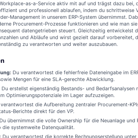
orkplace-as-a-Service aktiv mit auf und trägst dazu bei, 
ffizient und professionell ablaufen, indem du schrittweise
der-Management in unserem ERP-System übernimmst. Dabe
erne Procurement-Prozesse funktionieren und wie man sie 
nsequent datengetrieben steuert. Gleichzeitig entwickelst du
nnzahlen und Abläufe und wirst gezielt darauf vorbereitet, 
enständig zu verantworten und weiter auszubauen.
en
lung:
Du verantwortest die fehlerfreie Dateneingabe im E
 sowie Mengen für eine SLA-gerechte Abwicklung.
Du erstellst eigenständig Bestands- und Bedarfsanalysen 
um Optimierungspotenziale im Lager aufzuzeigen.
verantwortest die Aufbereitung zentraler Procurement-KPIs
atus-Berichte direkt für den VP.
Du übernimmst die volle Ownership für die Neuanlage und
o die systemweite Datenqualität.
:
Du verantwortest die korrekte Rechnungserstellung unter