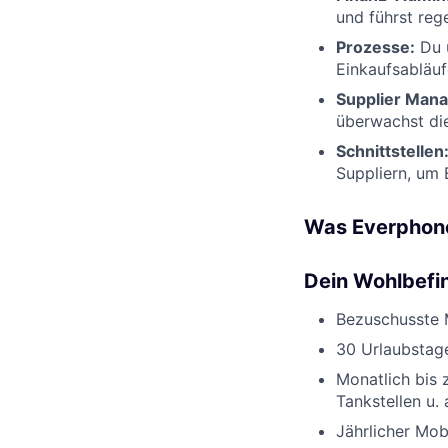
und führst reg
Prozesse:
Du u
Einkaufsabläuf
Supplier Man
überwachst die
Schnittstellen
Suppliern, um 
Was Everphone
Dein Wohlbefin
Bezuschusste 
30 Urlaubstag
Monatlich bis 
Tankstellen u. 
Jährlicher Mob