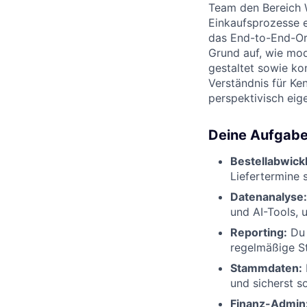
Team den Bereich W
Einkaufsprozesse e
das End-to-End-Or
Grund auf, wie mod
gestaltet sowie ko
Verständnis für Ke
perspektivisch eig
Deine Aufgab
Bestellabwick
Liefertermine
Datenanalyse:
und AI-Tools, 
Reporting:
Du 
regelmäßige St
Stammdaten:
und sicherst s
Finanz-Admin