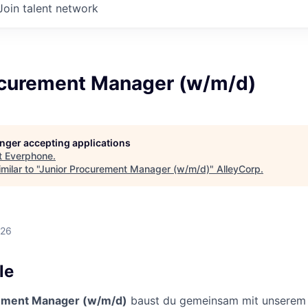
Join talent network
ocurement Manager (w/m/d)
longer accepting applications
t
Everphone
.
ilar to "
Junior Procurement Manager (w/m/d)
"
AlleyCorp
.
026
le
ement Manager (w/m/d)
baust du gemeinsam mit unserem