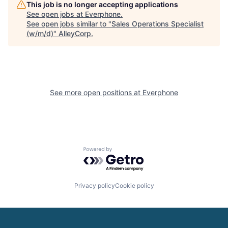
This job is no longer accepting applications
See open jobs at
Everphone
.
See open jobs similar to "
Sales Operations Specialist
(w/m/d)
"
AlleyCorp
.
See more open positions at
Everphone
Powered by Getro.com
Privacy policy
Cookie policy