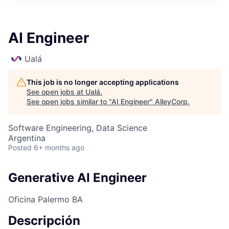
AI Engineer
Ualá
This job is no longer accepting applications
See open jobs at
Ualá
.
See open jobs similar to "
AI Engineer
"
AlleyCorp
.
Software Engineering, Data Science
Argentina
Posted
6+ months ago
Generative AI Engineer
Oficina Palermo BA
Descripción