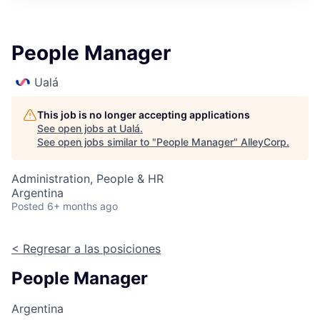
People Manager
Ualá
This job is no longer accepting applications
See open jobs at
Ualá
.
See open jobs similar to "
People Manager
"
AlleyCorp
.
Administration, People & HR
Argentina
Posted
6+ months ago
< Regresar a las posiciones
People Manager
Argentina