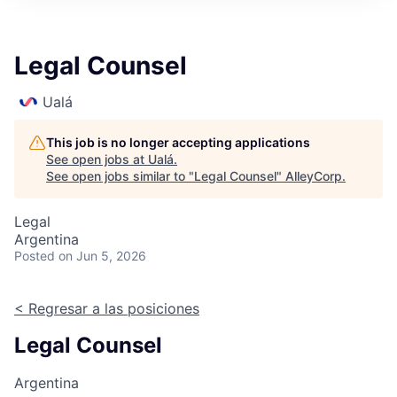
Legal Counsel
Ualá
This job is no longer accepting applications
See open jobs at
Ualá
.
See open jobs similar to "
Legal Counsel
"
AlleyCorp
.
Legal
Argentina
Posted
on Jun 5, 2026
< Regresar a las posiciones
Legal Counsel
Argentina